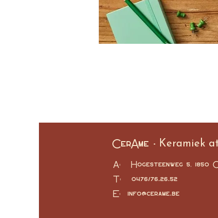
CerAme -
Keramiek at
A: Hogesteenweg 5, 1850 G
T: 0476/76.26.52
E:
info@cerame.be