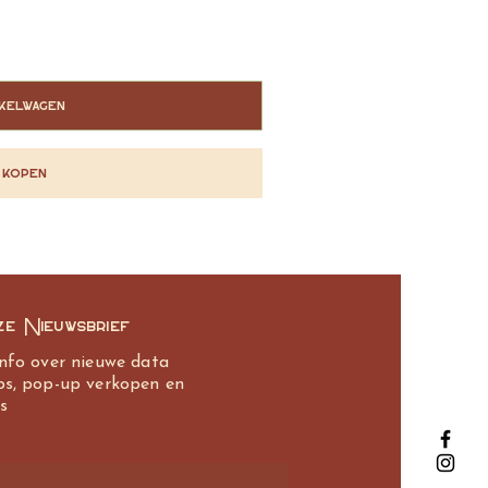
nkelwagen
kopen
ze Nieuwsbrief
info over nieuwe data
ps, pop-up verkopen en
s