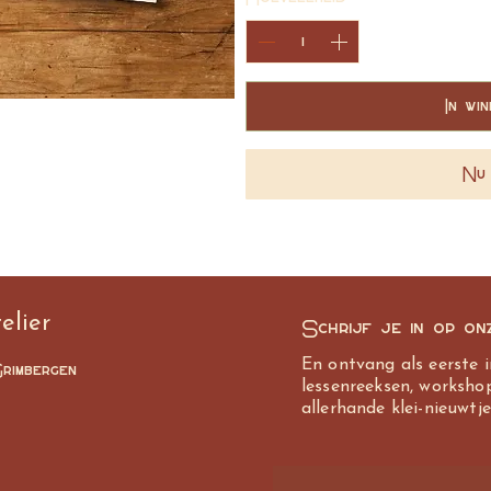
In wi
Nu 
elier
Schrijf je in op on
En ontvang als eerste 
rimbergen
lessenreeksen, worksho
allerhande klei-nieuwtje