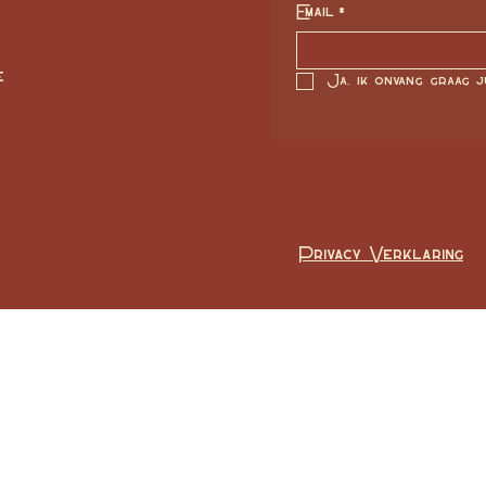
Email
*
e
Ja, ik onvang graag j
Privacy Verklaring