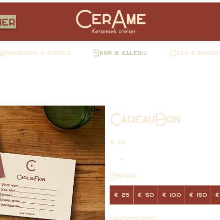
ier
Workshops & events
Shop & galerij
Oven & bakke
CadeauBon
€ 25
Bedrag
€ 25
€ 50
€ 100
€ 150
€
Hoeveelheid