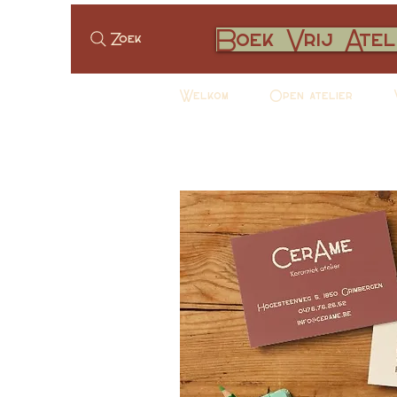
Boek Vrij Atel
Zoek
Welkom
Open atelier