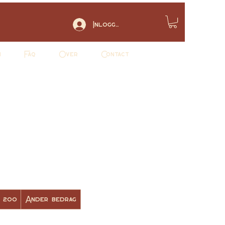
Inloggen
n
Faq
Over
Contact
 200
Ander bedrag