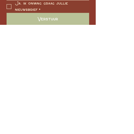
Ja, ik onvang graag jullie 
nieuwsbrief
*
Verstuur
Privacy Verklaring
© 2025 by CerAme. Powered and