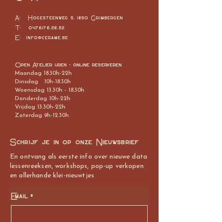
A: Hogesteenweg 5, 1850 Grimbergen
T: 0476/76.26.52
E:
info@cerame.be
Open Atelier uren - online reserveren
Maandag 18.30h-22h
Dinsdag 10h-18.30h
Woensdag 13.30h - 18.30h
Donderdag 10h-22h
Vrijdag 13.30h-22h
Zaterdag 9h-12.30h
Schrijf je in op onze Nieuwsbrief
En ontvang als eerste info over nieuwe data
lessenreeksen, workshops, pop-up verkopen
en allerhande klei-nieuwtjes
Email
*