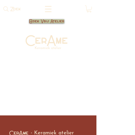
Zoek
Boek Vrij Atelier
CerAme -
Keramiek atelier