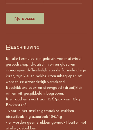
u
u
r
Nu boeken
Beschrijving
Bij alle formules zijn gebruik van materiaal,
gereedschap, draaischijven en glazuren
inbegrepen. Afhankelijk van de formule die je
kiest, zijn klei en bakbeurten inbegrepen of
worden ze afzonderlijk verrekend.
Beschikbare soorten steengoed (draai)klei:
wit en wit gespikkeld inbegrepen.
Klei rood en zwart aan 15€/pak van 10kg
Bakkosten*:
- voor in het atelier gemaakte stukken
biscuitbak + glazuurbak 12€/kg
- er worden geen stukken gemaakt buiten het
atelier, gebakken