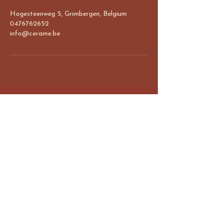
Hogesteenweg 5, Grimbergen, Belgium
0476762652
info@cerame.be
CerAme -
Keramiek atelier
A: Hogesteenweg 5, 1850 Grimbergen
T: 0476/76.26.52
E:
info@cerame.be
Open Atelier uren - online reserveren
Maandag 18.30h-22h
Dinsdag 10h-18.30h
Woensdag 13.30h - 18.30h
Donderdag 10h-22h