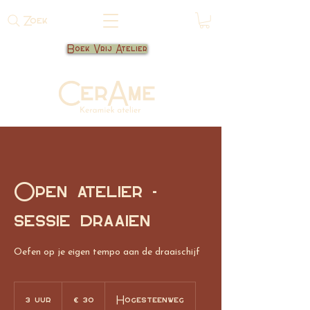
Zoek
Boek Vrij Atelier
Open atelier -
sessie draaien
Oefen op je eigen tempo aan de draaischijf
30
euro
3 uur
3
€ 30
Hogesteenweg